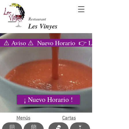
Restaurant
Les Vinyes
  ⚠️ Aviso ⚠️  Nuevo Horario  👉 LUNES y MAR
¡ Nuevo Horario !
Menús
Cartas