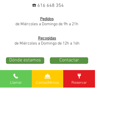
☎️
616 648 354
Pedidos
de Miércoles a Domingo de 9h a 21h
Recogidas
de Miércoles a Domingo de 12h a 16h
Dónde estamos
Contactar
Francesc Pujols, 4 ● 08760 Martorell
(Barcelona) Spain
Llamar
Cartas/Menús
Reservar