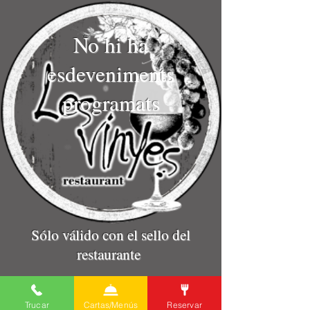
No hi ha
esdeveniments
programats
Sólo válido con el sello del
restaurante
Més informació a
Trucar
Cartas/Menús
Reservar